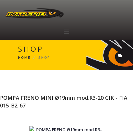
SHOP
HOME
HOME
SHOP
ABOUT
RACING TEAM
SHOP
RIVENDITORI
POMPA FRENO MINI Ø19mm mod.R3-20 CIK - FIA
CONTATTI
015-B2-67
IT