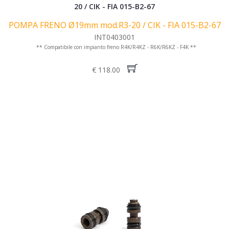
POMPA FRENO Ø19mm mod.R3-20 / CIK - FIA 015-B2-67
INT0403001
** Compatibile con impianto freno R4K/R4KZ - R6K/R6KZ - F4K **
€ 118.00