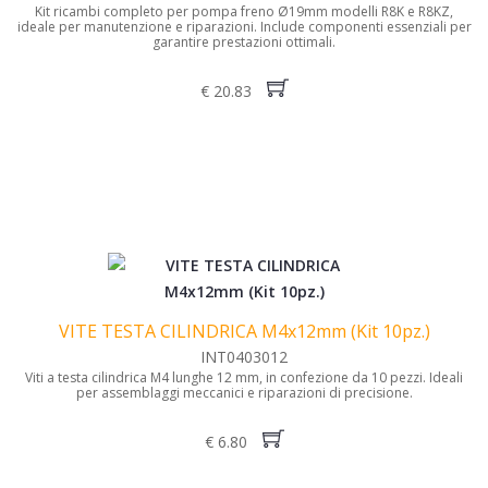
Kit ricambi completo per pompa freno Ø19mm modelli R8K e R8KZ,
ideale per manutenzione e riparazioni. Include componenti essenziali per
garantire prestazioni ottimali.
€ 20.83
VITE TESTA CILINDRICA M4x12mm (Kit 10pz.)
INT0403012
Viti a testa cilindrica M4 lunghe 12 mm, in confezione da 10 pezzi. Ideali
per assemblaggi meccanici e riparazioni di precisione.
€ 6.80