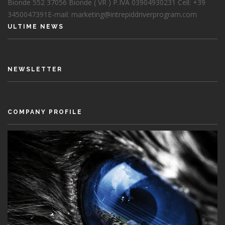
Bionde 552
37056 Bionde ( VR )
P.IVA 03904930231
Cell: +39
3450047391
E-mail: marketing@intrepiddriverprogram.com
ULTIME NEWS
NEWSLETTER
COMPANY PROFILE