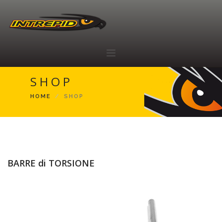
SHOP
HOME
HOME
SHOP
ABOUT
RACING TEAM
SHOP
RIVENDITORI
BARRE di TORSIONE
CONTATTI
IT