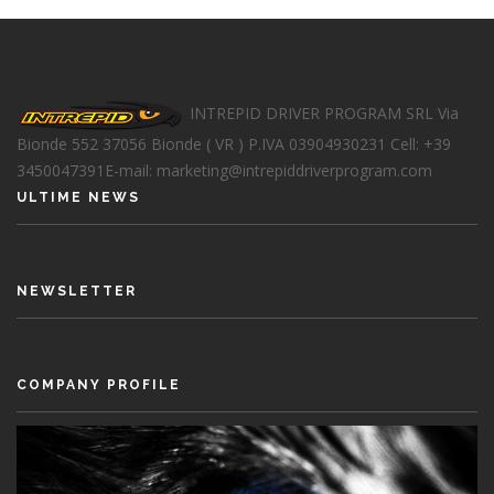
INTREPID DRIVER PROGRAM SRL
Via
Bionde 552
37056 Bionde ( VR )
P.IVA 03904930231
Cell: +39
3450047391
E-mail: marketing@intrepiddriverprogram.com
ULTIME NEWS
NEWSLETTER
COMPANY PROFILE