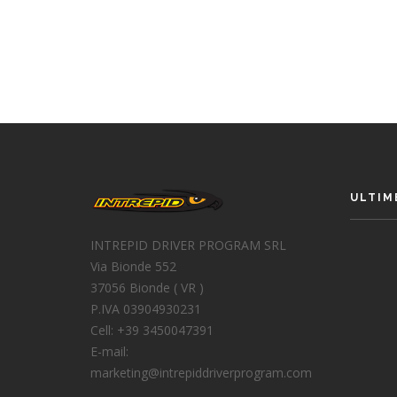
ULTIM
INTREPID DRIVER PROGRAM SRL
Via Bionde 552
37056 Bionde ( VR )
P.IVA 03904930231
Cell: +39 3450047391
E-mail:
marketing@intrepiddriverprogram.com