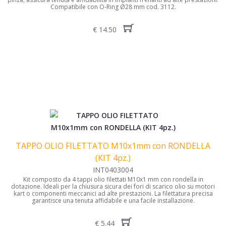
Compatibile con O-Ring Ø28 mm cod. 3112.
€ 14.50
TAPPO OLIO FILETTATO M10x1mm con RONDELLA
(KIT 4pz.)
INT0403004
Kit composto da 4 tappi olio filettati M10x1 mm con rondella in
dotazione. Ideali per la chiusura sicura dei fori di scarico olio su motori
kart o componenti meccanici ad alte prestazioni. La filettatura precisa
garantisce una tenuta affidabile e una facile installazione.
€ 5.44