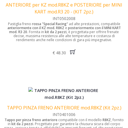
ANTERIORE per KZ mod.R8KZ e POSTERIORE per MINI
KART mod.R3 20 - (KIT 2pz.)
INT0502008
Pastiglia freno
rossa "Special Racing"
ad alte prestazioni, compatibile
anteriormente con il KZ mod. R8KZ
e
posteriormente con il MINI KART
mod. R3 20
. Fornita in
kit da 2 pezzi
, è progettata per offrire frenate
decise, massima resistenza alle alte temperature e costanza di
rendimento anche nelle condizioni di gara più impegnative.
€ 48.30
TAPPO PINZA FRENO ANTERIORE mod.R8KZ (Kit 2pz.)
INT0401006
Tappo per pinza freno anteriore
compatibile con il modello
R8KZ
, fornito
in
kit da 2 pezzi
. Progettato per garantire la chiusura sicura del corpo
pinza, assicura tenuta e affidabilità in impianti frenanti ad alte prestazioni.