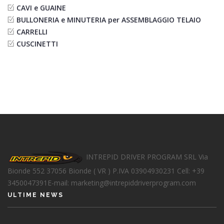
CAVI e GUAINE
BULLONERIA e MINUTERIA per ASSEMBLAGGIO TELAIO
CARRELLI
CUSCINETTI
INTREPID DRIVER PROGRAM SRL
Via
Bionde 552
37056 Bionde ( VR )
P.IVA 03904930231
Cell: +39
3450047391
E-mail: marketing@intrepiddriverprogram.com
ULTIME NEWS