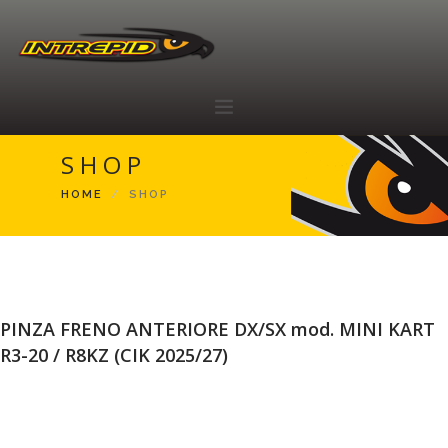
SHOP
HOME
HOME
SHOP
ABOUT
RACING TEAM
SHOP
RIVENDITORI
PINZA FRENO ANTERIORE DX/SX mod. MINI KART
CONTATTI
R3-20 / R8KZ (CIK 2025/27)
IT