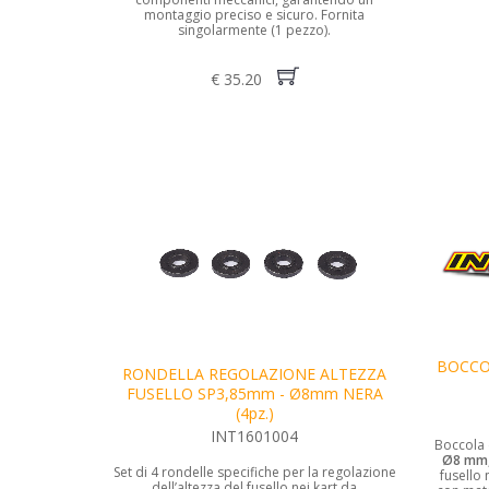
montaggio preciso e sicuro. Fornita
singolarmente (1 pezzo).
€ 35.20
BOCCO
RONDELLA REGOLAZIONE ALTEZZA
FUSELLO SP3,85mm - Ø8mm NERA
(4pz.)
INT1601004
Boccola 
Ø8 mm
Set di 4 rondelle specifiche per la regolazione
fusello 
dell’altezza del fusello nei kart da