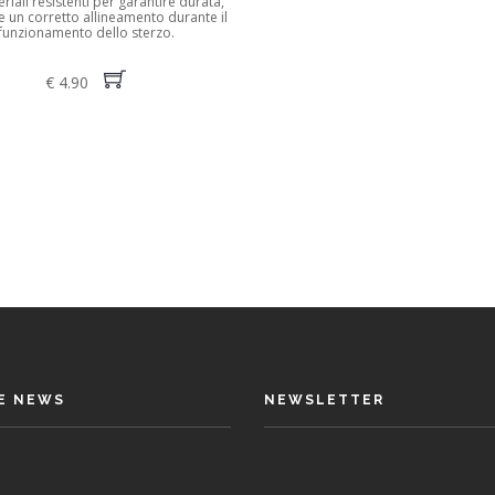
riali resistenti per garantire durata,
 e un corretto allineamento durante il
funzionamento dello sterzo.
€ 4.90
E NEWS
NEWSLETTER