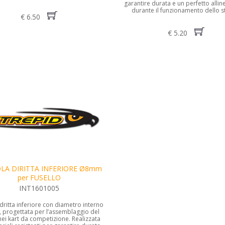
garantire durata e un perfetto alli
durante il funzionamento dello s
€ 6.50
€ 5.20
LA DIRITTA INFERIORE Ø8mm
per FUSELLO
INT1601005
dritta inferiore con diametro interno
, progettata per l’assemblaggio del
nei kart da competizione. Realizzata