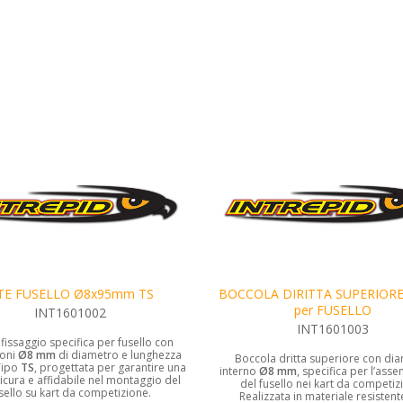
ITE FUSELLO Ø8x95mm TS
BOCCOLA DIRITTA SUPERIOR
per FUSELLO
INT1601002
INT1601003
i fissaggio specifica per fusello con
oni
Ø8 mm
di diametro e lunghezza
Boccola dritta superiore con di
Tipo
TS
, progettata per garantire una
interno
Ø8 mm
, specifica per l’ass
icura e affidabile nel montaggio del
del fusello nei kart da competiz
sello su kart da competizione.
Realizzata in materiale resistent