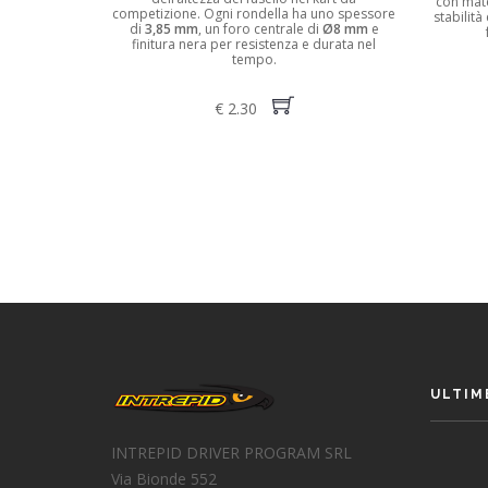
con mate
competizione. Ogni rondella ha uno spessore
stabilità
di
3,85 mm
, un foro centrale di
Ø8 mm
e
finitura nera per resistenza e durata nel
tempo.
€ 2.30
ULTIM
INTREPID DRIVER PROGRAM SRL
Via Bionde 552