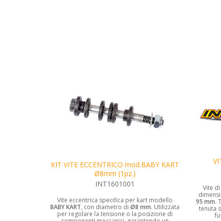
V
KIT VITE ECCENTRICO mod.BABY KART
Ø8mm (1pz.)
INT1601001
Vite d
dimensi
Vite eccentrica specifica per kart modello
95 mm
. 
BABY KART
, con diametro di
Ø8 mm
. Utilizzata
tenuta s
per regolare la tensione o la posizione di
fu
componenti meccanici, garantendo un