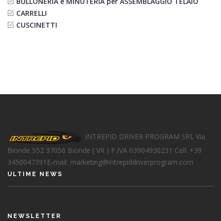
BULLONERIA e MINUTERIA per ASSEMBLAGGIO TELAIO
CARRELLI
CUSCINETTI
INTREPID DRIVER PROGRAM SRL
Via
Bionde 552
37056 Bionde ( VR )
P.IVA 03904930231
Cell: +39
3450047391
E-mail: marketing@intrepiddriverprogram.com
ULTIME NEWS
NEWSLETTER