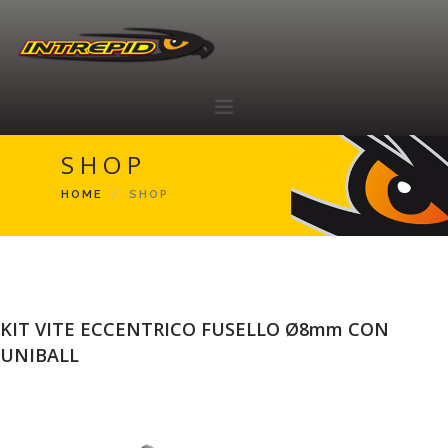
SHOP
HOME
HOME
SHOP
ABOUT
RACING TEAM
SHOP
RIVENDITORI
KIT VITE ECCENTRICO FUSELLO Ø8mm CON
CONTATTI
UNIBALL
IT