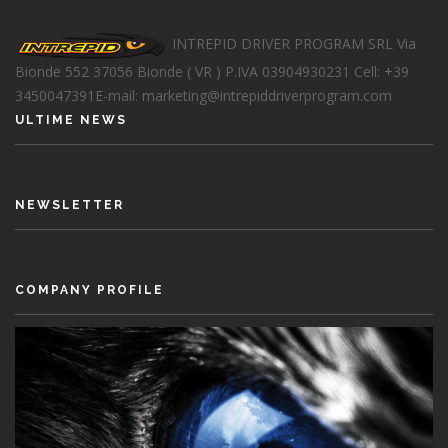
INTREPID DRIVER PROGRAM SRL
Via
Bionde 552
37056 Bionde ( VR )
P.IVA 03904930231
Cell: +39
3450047391
E-mail: marketing@intrepiddriverprogram.com
ULTIME NEWS
NEWSLETTER
COMPANY PROFILE