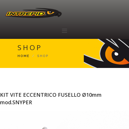
SHOP
HOME
HOME
SHOP
ABOUT
RACING TEAM
SHOP
RIVENDITORI
KIT VITE ECCENTRICO FUSELLO Ø10mm
CONTATTI
mod.SNYPER
IT