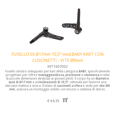
FUSELLO SX Ø17mm 10,5° mod.BABY KART CON
CUSCINETTI - VITE Ø8mm
INT1607002
Fusello sinistro sviluppato per kart della categoria
BABY
, specificamente
progettato per offrire
maneggevolezza, precisione
e
resistenza
in telai
di piccole dimensioni destinati ai giovani piloti. Il corpo ha un
diametro
asse di Ø17 mm
e un’
inclinazione di 10,5°
, ottimale per favorire una
sterzata reattiva e sicura. Dotato di
cuscinetti a sfera
e sede per
vite Ø8
mm
, assicura un montaggio solido con mozzo o sistema di sterzo.
€ 64.35