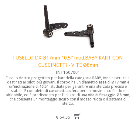
FUSELLO DX Ø17mm 10,5° mod.BABY KART CON
CUSCINETTI - VITE Ø8mm
INT1607001
Fusello destro progettato per kart della categoria
BABY
, ideale per i telai
destinati ai piloti più giovani. Il corpo ha un
diametro asse di Ø17 mm
e
un’
inclinazione di 10,5°
, studiata per garantire una sterzata precisa e
stabile. È completo di
cuscinetti a sfera
per un movimento fluido e
affidabile, ed è predisposto per l’utilizzo di una
vite di fissaggio Ø8 mm
,
che consente un montaggio sicuro con il mozzo ruota o il sistema di
sterzo.
€ 64.35