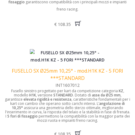
fissaggio
garantiscono compatibilità con i principali mozzi e impianti
freno racing.
€ 108.35
FUSELLO SX Ø25mm 10,25° - mod.H1K KZ - 5 FORI
***STANDARD
INT1607012
Fusello sinistro progettato per kart da competizione categoria
KZ
,
modello
H1K
, versione
STANDARD
. Dotato di
asse da Ø25 mm
,
garantisce
elevata rigidità e resistenza
, caratteristiche fondamentali per i
kart con cambio che operano sotto carichi intensi.
L’
angolazione di
10,25°
assicura una geometria dello sterzo ottimale, migliorando
l'inserimento in curva, la risposta del telaio e la stabilità in fase di frenata.
I
5 fori di fissaggio
permettono la compatibilità con la maggior parte dei
mozzi ruota e impianti freno racing.
€ 108.35