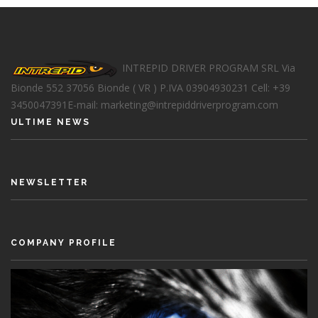
INTREPID DRIVER PROGRAM SRL
Via
Bionde 552
37056 Bionde ( VR )
P.IVA 03904930231
Cell: +39
3450047391
E-mail: marketing@intrepiddriverprogram.com
ULTIME NEWS
NEWSLETTER
COMPANY PROFILE