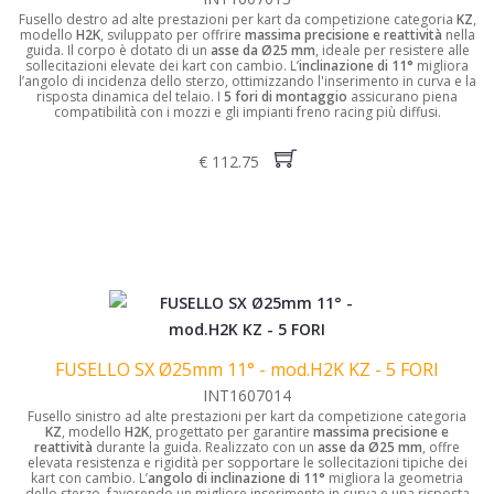
Fusello destro ad alte prestazioni per kart da competizione categoria
KZ
,
modello
H2K
, sviluppato per offrire
massima precisione e reattività
nella
guida. Il corpo è dotato di un
asse da Ø25 mm
, ideale per resistere alle
sollecitazioni elevate dei kart con cambio.
L’
inclinazione di 11°
migliora
l’angolo di incidenza dello sterzo, ottimizzando l'inserimento in curva e la
risposta dinamica del telaio.
I
5 fori di montaggio
assicurano piena
compatibilità con i mozzi e gli impianti freno racing più diffusi.
€ 112.75
FUSELLO SX Ø25mm 11° - mod.H2K KZ - 5 FORI
INT1607014
Fusello sinistro ad alte prestazioni per kart da competizione categoria
KZ
, modello
H2K
, progettato per garantire
massima precisione e
reattività
durante la guida.
Realizzato con un
asse da Ø25 mm
, offre
elevata resistenza e rigidità per sopportare le sollecitazioni tipiche dei
kart con cambio.
L’
angolo di inclinazione di 11°
migliora la geometria
dello sterzo, favorendo un migliore inserimento in curva e una risposta