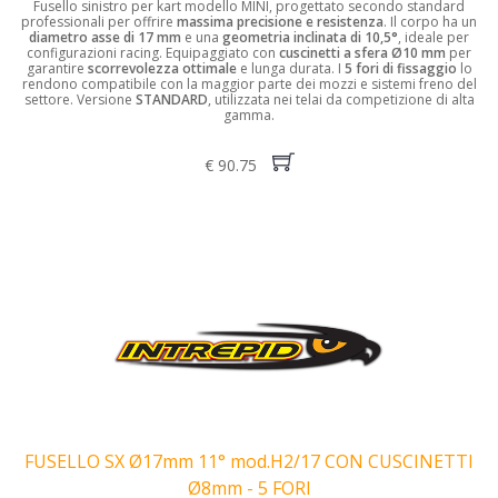
Fusello sinistro per kart modello MINI, progettato secondo standard
professionali per offrire
massima precisione e resistenza
. Il corpo ha un
diametro asse di 17 mm
e una
geometria inclinata di 10,5°
, ideale per
configurazioni racing. Equipaggiato con
cuscinetti a sfera Ø10 mm
per
garantire
scorrevolezza ottimale
e lunga durata. I
5 fori di fissaggio
lo
rendono compatibile con la maggior parte dei mozzi e sistemi freno del
settore. Versione
STANDARD
, utilizzata nei telai da competizione di alta
gamma.
€ 90.75
FUSELLO SX Ø17mm 11° mod.H2/17 CON CUSCINETTI
Ø8mm - 5 FORI