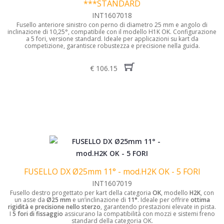
***STANDARD
INT1607018
Fusello anteriore sinistro con perno di diametro 25 mm e angolo di
inclinazione di 10,25°, compatibile con il modello H1K OK. Configurazione
a 5 fori, versione standard. Ideale per applicazioni su kart da
competizione, garantisce robustezza e precisione nella guida.
€ 106.15
FUSELLO DX Ø25mm 11° - mod.H2K OK - 5 FORI
INT1607019
Fusello destro progettato per kart della categoria
OK
, modello
H2K
, con
un asse da
Ø25 mm
e un’inclinazione di
11°
. Ideale per offrire
ottima
rigidità e precisione nello sterzo
, garantendo prestazioni elevate in pista.
I
5 fori di fissaggio
assicurano la compatibilità con mozzi e sistemi freno
standard della categoria OK.