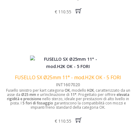
€ 110.55
FUSELLO SX Ø25mm 11° - mod.H2K OK - 5 FORI
INT1607020
Fusello sinistro per kart categoria
OK
, modello
H2K
, caratterizzato da un
asse da
Ø25 mm
e un’inclinazione di
11°
. Progettato per offrire
elevata
rigidità e precisione
nello sterzo, ideale per prestazioni di alto livello in
pista.
I
5 fori di fissaggio
garantiscono la compatibilità con mozzi e
impianti freno standard della categoria OK.
€ 110.55