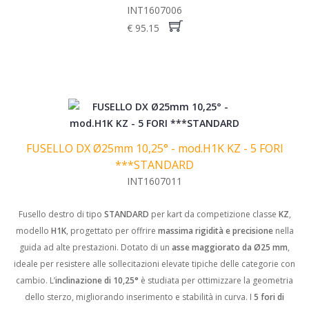
INT1607006
€ 95.15
FUSELLO DX Ø25mm 10,25° - mod.H1K KZ - 5 FORI
***STANDARD
INT1607011
Fusello destro di tipo
STANDARD
per kart da competizione classe
KZ
,
modello
H1K
, progettato per offrire
massima rigidità e precisione
nella
guida ad alte prestazioni. Dotato di un
asse maggiorato da Ø25 mm
,
ideale per resistere alle sollecitazioni elevate tipiche delle categorie con
cambio. L’
inclinazione di 10,25°
è studiata per ottimizzare la geometria
dello sterzo, migliorando inserimento e stabilità in curva. I
5 fori di