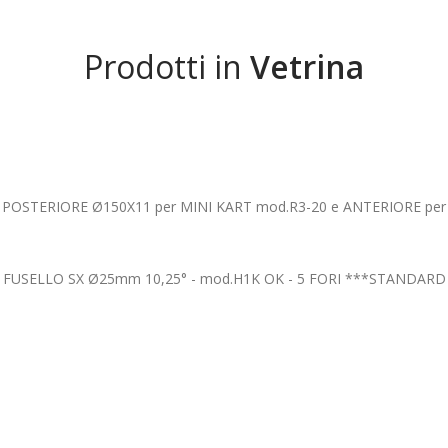
Prodotti in
Vetrina
POSTERIORE Ø150X11 per MINI KART mod.R3-20 e ANTERIORE per
FUSELLO SX Ø25mm 10,25° - mod.H1K OK - 5 FORI ***STANDARD
SET CERCHI L.132/212 - SKM - LINEA MAGNESIO - SK-1
PIANTONE STERZO mod.OK/KZ - L.490 - lama 28mm - STANDARD